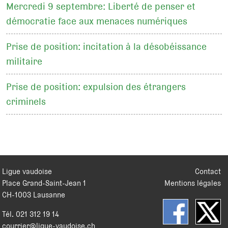
Mercredi 9 septembre: Liberté de penser et
démocratie face aux menaces numériques
Prise de position: incitation à la désobéissance
militaire
Prise de position: expulsion des étrangers
criminels
Ligue vaudoise
Contact
Place Grand-Saint-Jean 1
Mentions légales
CH
-
1003
Lausanne
Tél.
021 312 19 14
courrier@ligue-vaudoise.ch