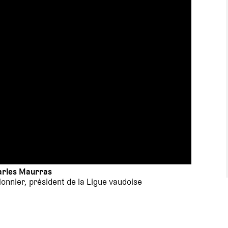
harles Maurras
Monnier, président de la Ligue vaudoise