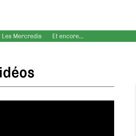
Les Mercredis
Et encore...
idéos