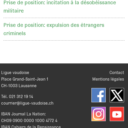
Prise de position: incitation à la désobéissance
militaire
Prise de position: expulsion des étrangers
criminels
Ligue vaudoise
Contact
Place Grand-Saint-Jean 1
Mentions légales
CH
-
1003
Lausanne
Tél.
021 312 19 14
courrier@ligue-vaudoise.ch
IBAN Journal La Nation:
CH09 0900 0000 1000 4772 4
IBAN Cahiers de la Renaissance