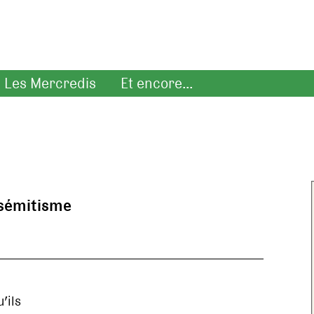
Les Mercredis
Et encore...
isémitisme
’ils