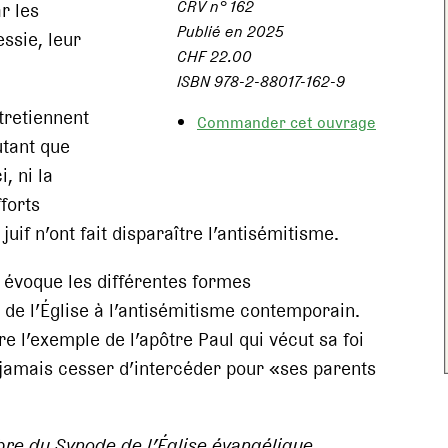
CRV n° 162
r les
Publié en 2025
ssie, leur
CHF 22.00
ISBN 978-2-88017-162-9
ntretiennent
Commander cet ouvrage
utant que
, ni la
fforts
juif n’ont fait disparaître l’antisémitisme.
r évoque les différentes formes
 de l’Église à l’antisémitisme contemporain.
ivre l’exemple de l’apôtre Paul qui vécut sa foi
jamais cesser d’intercéder pour «ses parents
re du Synode de l’Église évangélique