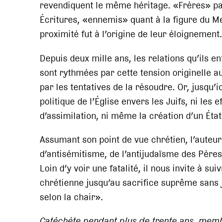
revendiquent le même héritage. «Frères» pa
Écritures, «ennemis» quant à la figure du Me
proximité fut à l’origine de leur éloignement.
Depuis deux mille ans, les relations qu’ils e
sont rythmées par cette tension originelle a
par les tentatives de la résoudre. Or, jusqu’ici
politique de l’Église envers les Juifs, ni les e
d’assimilation, ni même la création d’un État 
Assumant son point de vue chrétien, l’auteu
d’antisémitisme, de l’antijudaïsme des Pères
Loin d’y voir une fatalité, il nous invite à su
chrétienne jusqu’au sacrifice suprême sans 
selon la chair».
Catéchète pendant plus de trente ans, memb