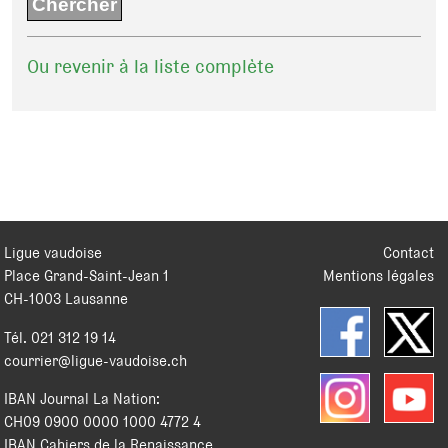
Ou revenir à la liste complète
Ligue vaudoise
Contact
Place Grand-Saint-Jean 1
Mentions légales
CH
-
1003
Lausanne
Tél.
021 312 19 14
courrier@ligue-vaudoise.ch
IBAN Journal La Nation:
CH09 0900 0000 1000 4772 4
IBAN Cahiers de la Renaissance