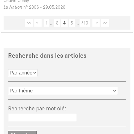
Cédric Cossy
La Nation
n° 2306 - 29.05.2026
<<
<
1
...
3
4
5
...
410
>
>>
Recherche dans les articles
Recherche par mot clé
: