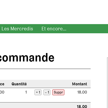
Les Mercredis
Et encore...
e commande
èce
Quantité
Montant
.00
1
18.00
+ 1
– 1
Suppr
18.00