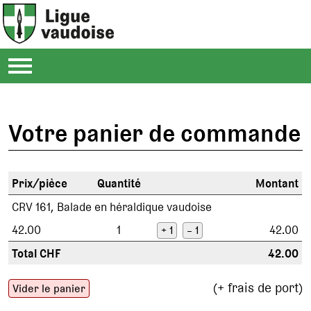
Votre panier de commande
Prix/pièce
Quantité
Montant
CRV 161, Balade en héraldique vaudoise
42.00
1
42.00
+ 1
– 1
Total CHF
42.00
(+ frais de port)
Vider le panier