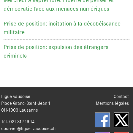
Mercredi 9 septembre: Liberté de penser et
démocratie face aux menaces numériques
Prise de position: incitation à la désobéissance
militaire
Prise de position: expulsion des étrangers
criminels
Ligue vaudoise
Contact
Place Grand-Saint-Jean 1
Mentions légales
CH
-
1003
Lausanne
Tél.
021 312 19 14
courrier@ligue-vaudoise.ch