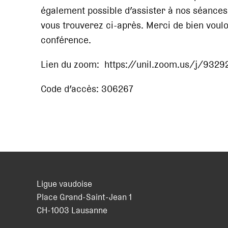
également possible d’assister à nos séance
vous trouverez ci-après. Merci de bien voulo
conférence.
Lien du zoom: https://unil.zoom.us/j/932
Code d’accès: 306267
Ligue vaudoise
Place Grand-Saint-Jean 1
CH
-
1003
Lausanne