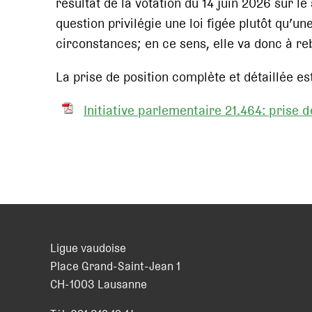
résultat de la votation du 14 juin 2026 sur le 
question privilégie une loi figée plutôt qu’u
circonstances; en ce sens, elle va donc à reb
La prise de position complète et détaillée e
Initiative parlementaire 21.464: prise 
Ligue vaudoise
Place Grand-Saint-Jean 1
CH
-
1003
Lausanne