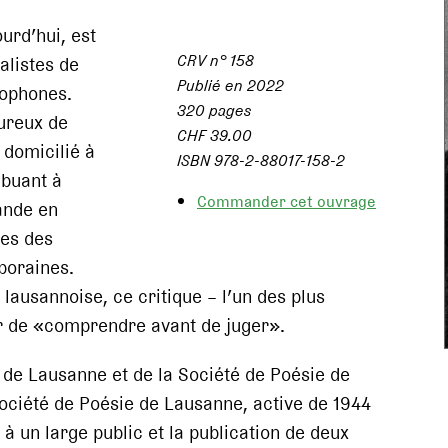
urd’hui, est
CRV n° 158
alistes de
Publié en 2022
ncophones.
320 pages
ureux de
CHF 39.00
 domicilié à
ISBN 978-2-88017-158-2
ibuant à
Commander cet ouvrage
ande en
nes des
poraines.
lausannoise, ce critique – l’un des plus
r de «comprendre avant de juger».
 de Lausanne et de la Société de Poésie de
a Société de Poésie de Lausanne, active de 1944
 à un large public et la publication de deux