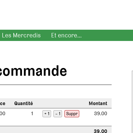
Les Mercredis
Et encore...
e commande
èce
Quantité
Montant
.00
1
39.00
+ 1
– 1
Suppr
39.00