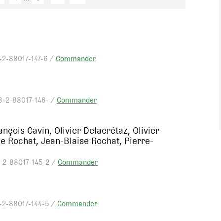
-2-88017-147-6 /
Commander
8-2-88017-146- /
Commander
nçois Cavin, Olivier Delacrétaz, Olivier
ne Rochat, Jean-Blaise Rochat, Pierre-
8-2-88017-145-2 /
Commander
8-2-88017-144-5 /
Commander