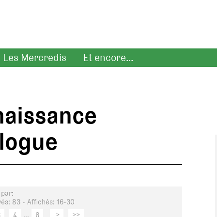
Les Mercredis
Et encore...
naissance
alogue
 par:
és: 83 - Affichés: 16-30
3
4
...
6
>
>>