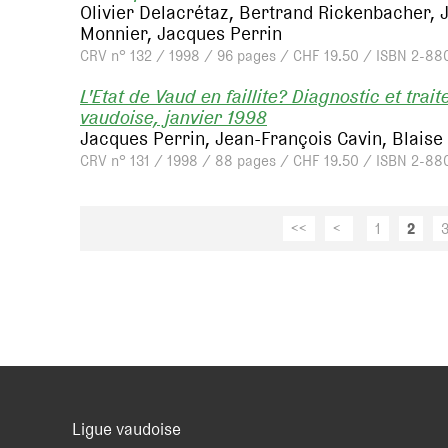
Olivier Delacrétaz, Bertrand Rickenbacher, 
Monnier, Jacques Perrin
CRV n° 132 / 1998 / 96 pages / CHF 19.50 / ISBN 2-88
L'Etat de Vaud en faillite? Diagnostic et tra
vaudoise, janvier 1998
Jacques Perrin, Jean-François Cavin, Blaise 
CRV n° 131 / 1998 / 88 pages / CHF 19.50 / ISBN 2-88
<<
<
1
2
Ligue vaudoise