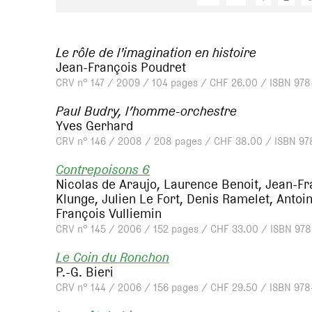
Le rôle de l'imagination en histoire
Jean-François Poudret
CRV n° 147 / 2009 / 104 pages / CHF 26.00 / ISBN 978
Paul Budry, l’homme-orchestre
Yves Gerhard
CRV n° 146 / 2008 / 208 pages / CHF 38.00 / ISBN 97
Contrepoisons 6
Nicolas de Araujo, Laurence Benoit, Jean-Fra
Klunge, Julien Le Fort, Denis Ramelet, Antoi
François Vulliemin
CRV n° 145 / 2006 / 152 pages / CHF 33.00 / ISBN 97
Le Coin du Ronchon
P.-G. Bieri
CRV n° 144 / 2006 / 156 pages / CHF 29.50 / ISBN 97