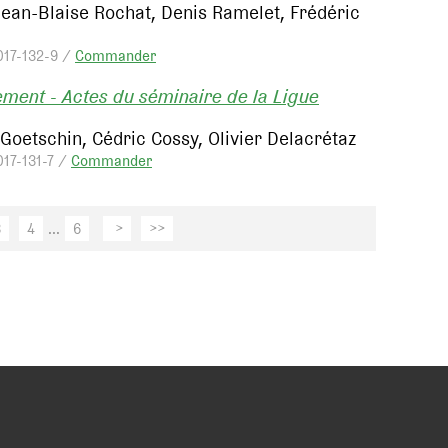
Jean-Blaise Rochat, Denis Ramelet, Frédéric
017-132-9 /
Commander
itement - Actes du séminaire de la Ligue
Goetschin, Cédric Cossy, Olivier Delacrétaz
017-131-7 /
Commander
3
4
...
6
>
>>