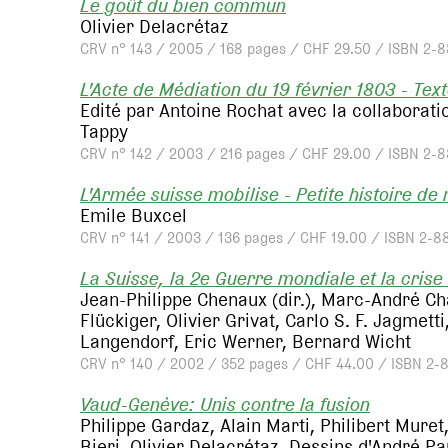
Le goût du bien commun
Olivier Delacrétaz
CRV n° 143 / 2005 / 168 pages / CHF 29.50 / ISBN 2-
L'Acte de Médiation du 19 février 1803 - Text
Edité par Antoine Rochat avec la collaboratio
Tappy
CRV n° 142 / 2003 / 216 pages / CHF 29.00 / ISBN 2-
L'Armée suisse mobilise - Petite histoire de
Emile Buxcel
CRV n° 141 / 2003 / 136 pages / CHF 19.00 / ISBN 2-8
La Suisse, la 2e Guerre mondiale et la crise
Jean-Philippe Chenaux (dir.), Marc-André Ch
Flückiger, Olivier Grivat, Carlo S. F. Jagmet
Langendorf, Eric Werner, Bernard Wicht
CRV n° 140 / 2002 / 352 pages / CHF 44.00 / ISBN 2-
Vaud-Genève: Unis contre la fusion
Philippe Gardaz, Alain Marti, Philibert Muret
Bieri, Olivier Delacrétaz. Dessins d'André Pa