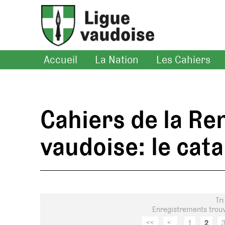
Accueil
La Nation
Les Cahiers
Cahiers de la Re
vaudoise: le cat
Tri
Enregistrements trouv
<<
<
1
2