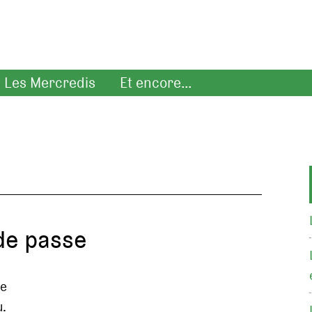
Les Mercredis
Et encore...
de passe
de
u.