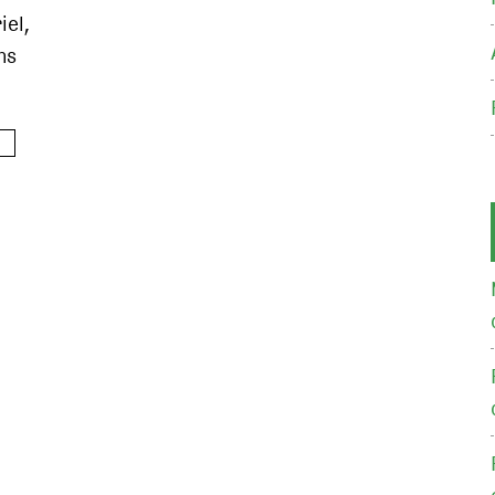
iel,
ns