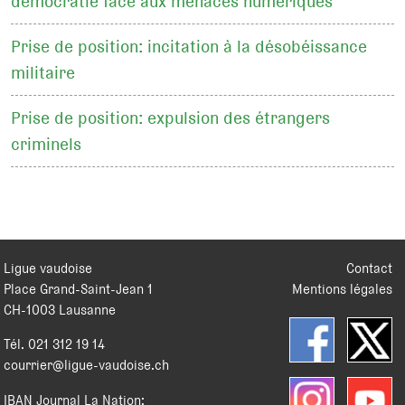
démocratie face aux menaces numériques
Prise de position: incitation à la désobéissance
militaire
Prise de position: expulsion des étrangers
criminels
Ligue vaudoise
Contact
Place Grand-Saint-Jean 1
Mentions légales
CH
-
1003
Lausanne
Tél.
021 312 19 14
courrier@ligue-vaudoise.ch
IBAN Journal La Nation: