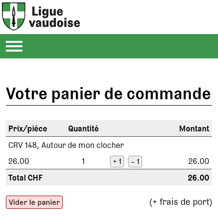
Votre panier de commande
Prix/pièce
Quantité
Montant
CRV 148, Autour de mon clocher
26.00
1
26.00
+ 1
– 1
Total CHF
26.00
(+ frais de port)
Vider le panier