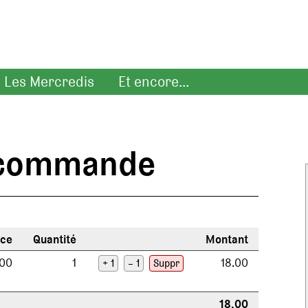
Les Mercredis
Et encore...
e commande
èce
Quantité
Montant
.00
1
18.00
+ 1
– 1
Suppr
18.00