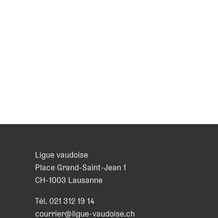
Ligue vaudoise
Place Grand-Saint-Jean 1
CH
-
1003
Lausanne
Tél.
021 312 19 14
courrier@ligue-vaudoise.ch