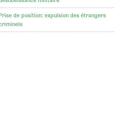
désobéissance militaire
Prise de position: expulsion des étrangers
criminels