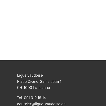
Ligue vaudoise
Place Grand-Saint-Jean 1
CH
-
1003
Lausanne
Tél.
021 312 19 14
courrier@ligue-vaudoise.ch