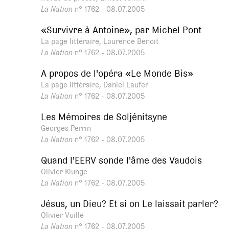
La Nation
n° 1762 - 08.07.2005
«Survivre à Antoine», par Michel Pont
La page littéraire, Laurence Benoit
La Nation
n° 1762 - 08.07.2005
A propos de l'opéra «Le Monde Bis»
La page littéraire, Daniel Laufer
La Nation
n° 1762 - 08.07.2005
Les Mémoires de Soljénitsyne
Georges Perrin
La Nation
n° 1762 - 08.07.2005
Quand l'EERV sonde l'âme des Vaudois
Olivier Klunge
La Nation
n° 1762 - 08.07.2005
Jésus, un Dieu? Et si on Le laissait parler?
Olivier Vuille
La Nation
n° 1762 - 08.07.2005