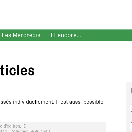
Les Mercredis
Et encore...
ticles
assés individuellement. Il est aussi possible
 d'édition, ID
140 - Affichés: 5896-5910