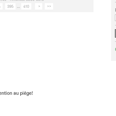
4
395
...
410
>
>>
ention au piège!