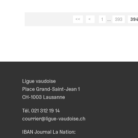
<<
<
1
...
393
39
Ligue vaudoise
Place Grand-Saint-Jean 1
CH
-
1003
Lausanne
Tél.
021 312 19 14
courrier@ligue-vaudoise.ch
IBAN Journal La Nation: