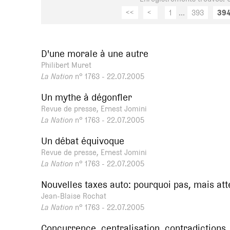
<<
<
1
...
393
39
D'une morale à une autre
Philibert Muret
La Nation
n° 1763 - 22.07.2005
Un mythe à dégonfler
Revue de presse, Ernest Jomini
La Nation
n° 1763 - 22.07.2005
Un débat équivoque
Revue de presse, Ernest Jomini
La Nation
n° 1763 - 22.07.2005
Nouvelles taxes auto: pourquoi pas, mais att
Jean-Blaise Rochat
La Nation
n° 1763 - 22.07.2005
Concurrence, centralisation, contradictions