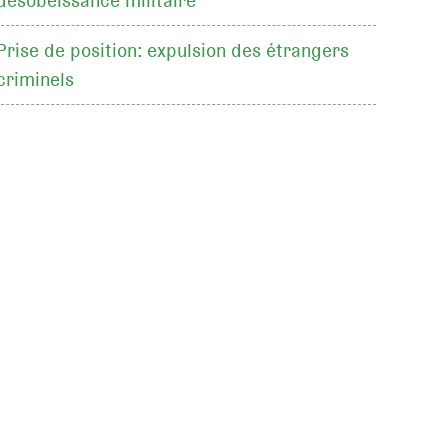
désobéissance militaire
Prise de position: expulsion des étrangers
criminels