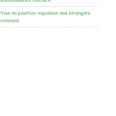
désobéissance militaire
Prise de position: expulsion des étrangers
criminels