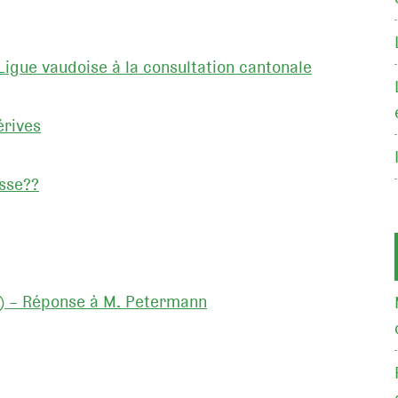
igue vaudoise à la consultation cantonale
érives
isse??
hi) – Réponse à M. Petermann