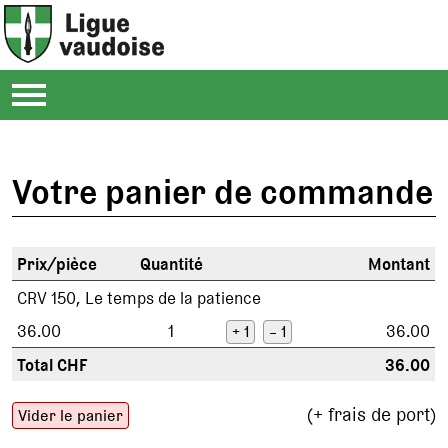
Votre panier de commande
Prix/pièce
Quantité
Montant
CRV 150, Le temps de la patience
36.00
1
36.00
+ 1
– 1
Total CHF
36.00
(+ frais de port)
Vider le panier