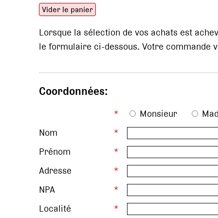
Vider le panier
Lorsque la sélection de vos achats est ach
le formulaire ci-dessous. Votre commande vo
Coordonnées:
*
Monsieur
Ma
Nom
*
Prénom
*
Adresse
*
NPA
*
Localité
*