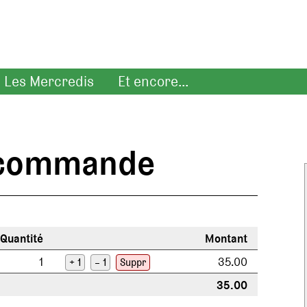
Les Mercredis
Et encore...
e commande
Quantité
Montant
1
35.00
+ 1
– 1
Suppr
35.00