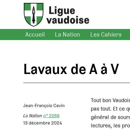
Accueil
La Nation
Les Cahiers
Lavaux de A à V
Tout bon Vaudoi
Jean-François Cavin
pas tout. Et ce q
La Nation
n° 2268
général de sourc
13 décembre 2024
lectures, les pr