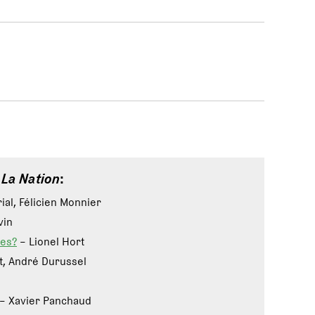
e
La Nation
:
ial, Félicien Monnier
vin
nes?
– Lionel Hort
t, André Durussel
– Xavier Panchaud