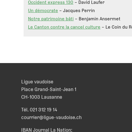
Occident express 130
– David Laufer
Un démocrate
– Jacques Perrin
Notre patrimoine bâti
– Benjamin Ansermet
Le Canton contre la cancel culture
– Le Coin du 
Ligue vaudoise
Place Grand-Saint-Jean 1
CH
-
1003
Lausanne
Tél.
021 312 19 14
courrier@ligue-vaudoise.ch
IBAN Journal La Nation: