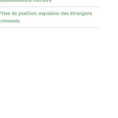
désobéissance militaire
Prise de position: expulsion des étrangers
criminels