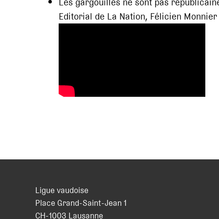
Les gargouilles ne sont pas républicain
Editorial de La Nation, Félicien Monnier
Ligue vaudoise
Place Grand-Saint-Jean 1
CH
-
1003
Lausanne