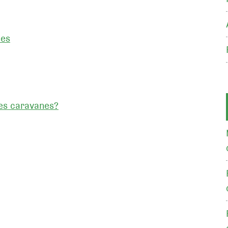
nes
les caravanes?