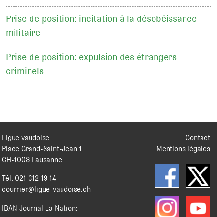
Prise de position: incitation à la désobéissance
militaire
Prise de position: expulsion des étrangers
criminels
Ligue vaudoise
Contact
Place Grand-Saint-Jean 1
Mentions légales
CH
-
1003
Lausanne
Tél.
021 312 19 14
courrier@ligue-vaudoise.ch
IBAN Journal La Nation: