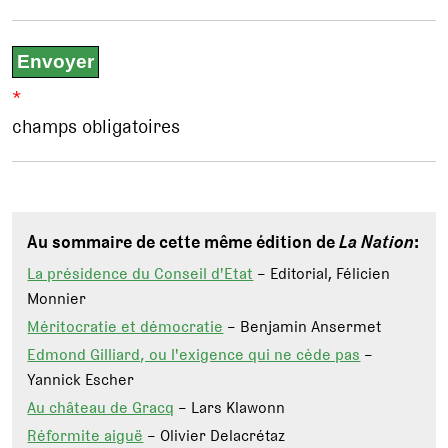
*
champs obligatoires
Au sommaire de cette même édition de
La Nation
:
La présidence du Conseil d'Etat
– Editorial, Félicien
Monnier
Méritocratie et démocratie
– Benjamin Ansermet
Edmond Gilliard, ou l'exigence qui ne cède pas
–
Yannick Escher
Au château de Gracq
– Lars Klawonn
Réformite aiguë
– Olivier Delacrétaz