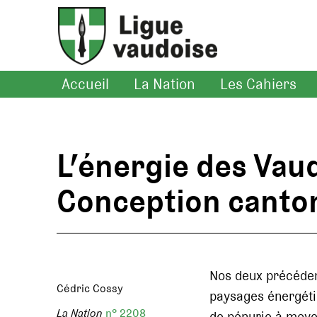
Accueil
La Nation
Les Cahiers
L’énergie des Vaud
Conception canton
Nos deux précédent
Cédric Cossy
paysages énergétiq
La Nation
n° 2208
de pénurie à moyen