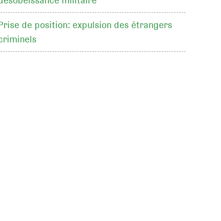
désobéissance militaire
Prise de position: expulsion des étrangers
criminels