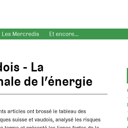
Les Mercredis
Et encore...
ois - La
ale de l’énergie
s articles ont brossé le tableau des
ues suisse et vaudois, analysé les risques
 terme et présenté les lignes fortes de la