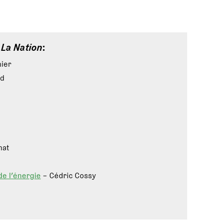
e
La Nation
:
nier
rd
hat
de l’énergie
– Cédric Cossy