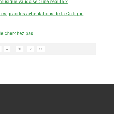
musique vaudoise : une réalité ?
es grandes articulations de la Critique
Ne cherchez pas
4
...
31
>
>>