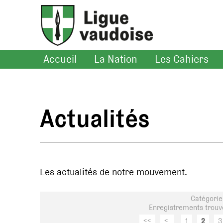
Accueil
La Nation
Les Cahiers
Actualités
Les actualités de notre mouvement.
Catégorie
Enregistrements trouvé
<<
<
1
2
3