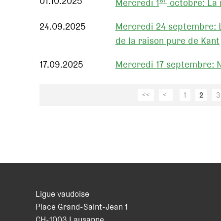
01.10.2025
Mercredi 1
octobre: La 
24.09.2025
Mercredi 24 septembre: L
de la raison pure de Kant
17.09.2025
Mercredi 17 septembre: 
<<
<
1
2
3
Ligue vaudoise
Place Grand-Saint-Jean 1
CH
-
1003
Lausanne