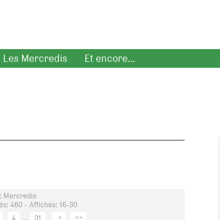
Les Mercredis
Et encore...
: Mercredis
s: 460 - Affichés: 16-30
4
...
31
>
>>