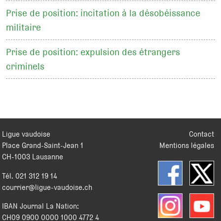
Prise de position: incitation à la désobéissance
militaire
Prise de position: expulsion des étrangers
criminels
Ligue vaudoise
Contact
Place Grand-Saint-Jean 1
Mentions légales
CH
-
1003
Lausanne
Tél.
021 312 19 14
courrier@ligue-vaudoise.ch
IBAN Journal La Nation:
CH09 0900 0000 1000 4772 4