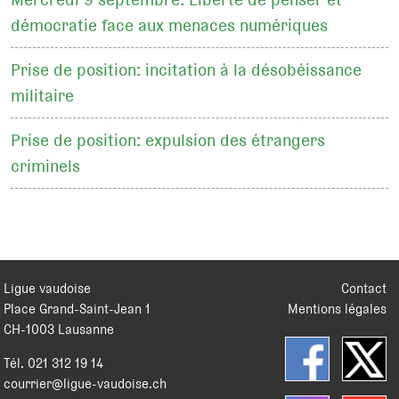
démocratie face aux menaces numériques
Prise de position: incitation à la désobéissance
militaire
Prise de position: expulsion des étrangers
criminels
Ligue vaudoise
Contact
Place Grand-Saint-Jean 1
Mentions légales
CH
-
1003
Lausanne
Tél.
021 312 19 14
courrier@ligue-vaudoise.ch