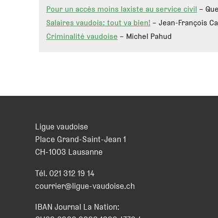
Pour un accès moins laxiste au service civil
– Que
Salaires vaudois: tout va bien!
– Jean-François Ca
Criminalité vaudoise
– Michel Pahud
Ligue vaudoise
Place Grand-Saint-Jean 1
CH
-
1003
Lausanne
Tél.
021 312 19 14
courrier@ligue-vaudoise.ch
IBAN Journal La Nation: