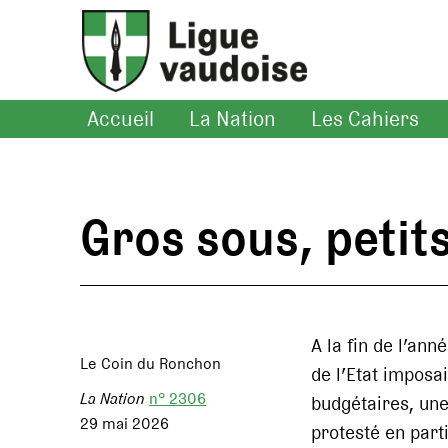
Accueil
La Nation
Les Cahiers
Gros sous, petit
A la fin de l’an
Le Coin du Ronchon
de l’Etat imposa
La Nation
n° 2306
budgétaires, une
29 mai 2026
protesté en part