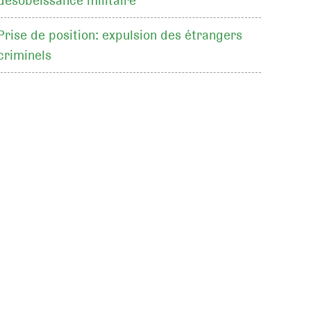
désobéissance militaire
Prise de position: expulsion des étrangers
criminels