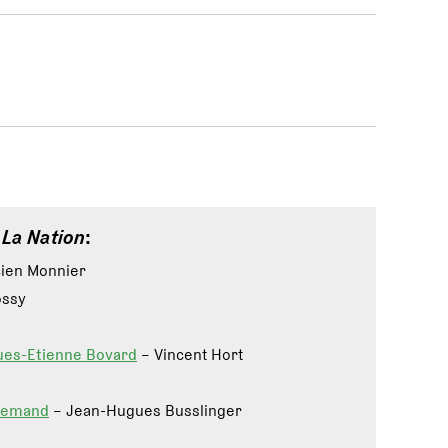
e
La Nation
:
icien Monnier
ossy
ues-Etienne Bovard
– Vincent Hort
llemand
– Jean-Hugues Busslinger