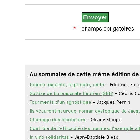
*
champs obligatoires
Au sommaire de cette même édition d
Double majorité, légitimité, unité
– Editorial, Fél
Sottise de bureaucrate béotien (SBB)
– Cédric C
Tourments d'un agnostique
– Jacques Perrin
Ils vécurent heureux, roman dystopique de Jacq
Chômage des frontaliers
– Olivier Klunge
Contrôle de l'efficacité des normes: l'exemple a
In vino solidaritas
– Jean-Baptiste Bless