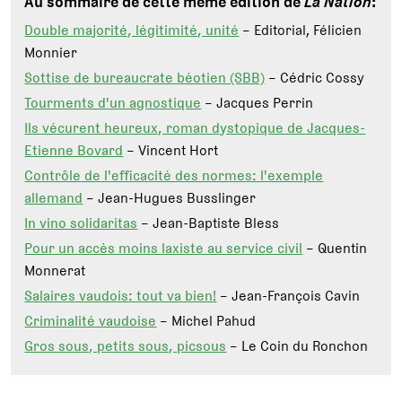
Au sommaire de cette même édition de
La Nation
:
Double majorité, légitimité, unité
– Editorial, Félicien
Monnier
Sottise de bureaucrate béotien (SBB)
– Cédric Cossy
Tourments d'un agnostique
– Jacques Perrin
Ils vécurent heureux, roman dystopique de Jacques-
Etienne Bovard
– Vincent Hort
Contrôle de l'efficacité des normes: l'exemple
allemand
– Jean-Hugues Busslinger
In vino solidaritas
– Jean-Baptiste Bless
Pour un accès moins laxiste au service civil
– Quentin
Monnerat
Salaires vaudois: tout va bien!
– Jean-François Cavin
Criminalité vaudoise
– Michel Pahud
Gros sous, petits sous, picsous
– Le Coin du Ronchon