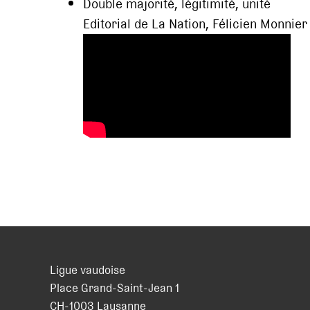
Double majorité, légitimité, unité
Editorial de La Nation, Félicien Monnier
Ligue vaudoise
Place Grand-Saint-Jean 1
CH
-
1003
Lausanne