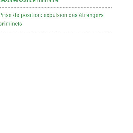
désobéissance militaire
Prise de position: expulsion des étrangers
criminels