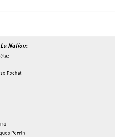
e
La Nation
:
rétaz
ise Rochat
ard
ques Perrin