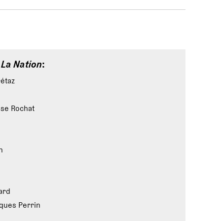
e
La Nation
:
rétaz
ise Rochat
n
ard
ques Perrin