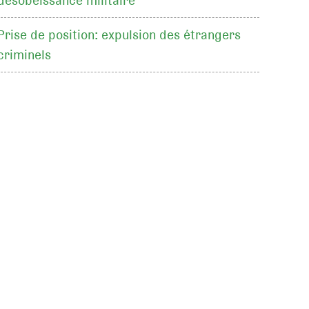
désobéissance militaire
Prise de position: expulsion des étrangers
criminels