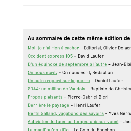
Au sommaire de cette même édition d
Moi, je n'ai rien à cacher
– Editorial, Olivier Delac
Occident express 105
– David Laufer
D’un équinoxe de septembre à l’autre
– Jean-Bla
On nous écrit:
– On nous écrit, Rédaction
Un autre regard sur la guerre
– Daniel Laufer
2044: un million de Vaudois
– Baptiste de Christe
Propos plaisants
– Pierre-Gabriel Bieri
Derrière le paysage
– Henri Laufer
Bertil Galland, vagabond des savoirs
– Yves Gerh
Activistes de tous les temps, unissez-vous!
– Jac
La manif qu’on kiffe
– Le Coin du Ronchon