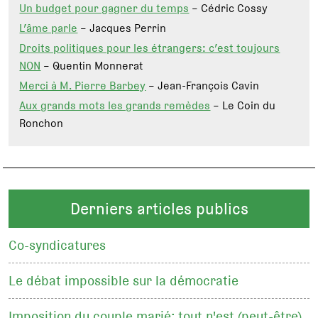
Un budget pour gagner du temps
– Cédric Cossy
L’âme parle
– Jacques Perrin
Droits politiques pour les étrangers: c’est toujours
NON
– Quentin Monnerat
Merci à M. Pierre Barbey
– Jean-François Cavin
Aux grands mots les grands remèdes
– Le Coin du
Ronchon
Derniers articles publics
Co-syndicatures
Le débat impossible sur la démocratie
Imposition du couple marié: tout n'est (peut-être)