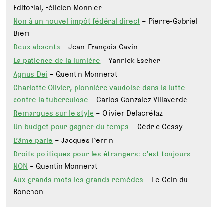
Editorial, Félicien Monnier
Non à un nouvel impôt fédéral direct
– Pierre-Gabriel
Bieri
Deux absents
– Jean-François Cavin
La patience de la lumière
– Yannick Escher
Agnus Dei
– Quentin Monnerat
Charlotte Olivier, pionnière vaudoise dans la lutte
contre la tuberculose
– Carlos Gonzalez Villaverde
Remarques sur le style
– Olivier Delacrétaz
Un budget pour gagner du temps
– Cédric Cossy
L’âme parle
– Jacques Perrin
Droits politiques pour les étrangers: c’est toujours
NON
– Quentin Monnerat
Aux grands mots les grands remèdes
– Le Coin du
Ronchon