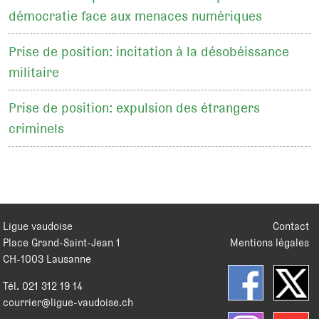
démocratie face aux menaces numériques
Prise de position: incitation à la désobéissance
militaire
Prise de position: expulsion des étrangers
criminels
Ligue vaudoise
Contact
Place Grand-Saint-Jean 1
Mentions légales
CH
-
1003
Lausanne
Tél.
021 312 19 14
courrier@ligue-vaudoise.ch