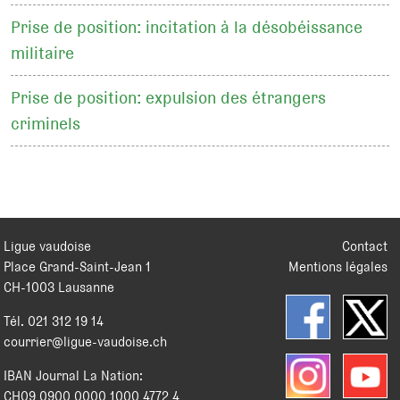
Prise de position: incitation à la désobéissance
militaire
Prise de position: expulsion des étrangers
criminels
Ligue vaudoise
Contact
Place Grand-Saint-Jean 1
Mentions légales
CH
-
1003
Lausanne
Tél.
021 312 19 14
courrier@ligue-vaudoise.ch
IBAN Journal La Nation:
CH09 0900 0000 1000 4772 4