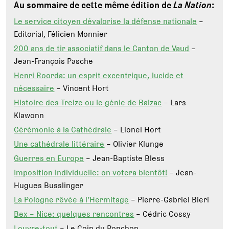
Au sommaire de cette même édition de
La Nation
:
Le service citoyen dévalorise la défense nationale
–
Editorial, Félicien Monnier
200 ans de tir associatif dans le Canton de Vaud
–
Jean-François Pasche
Henri Roorda: un esprit excentrique, lucide et
nécessaire
– Vincent Hort
Histoire des Treize ou le génie de Balzac
– Lars
Klawonn
Cérémonie à la Cathédrale
– Lionel Hort
Une cathédrale littéraire
– Olivier Klunge
Guerres en Europe
– Jean-Baptiste Bless
Imposition individuelle: on votera bientôt!
– Jean-
Hugues Busslinger
La Pologne rêvée à l’Hermitage
– Pierre-Gabriel Bieri
Bex – Nice: quelques rencontres
– Cédric Cossy
Louvre-tout
– Le Coin du Ronchon