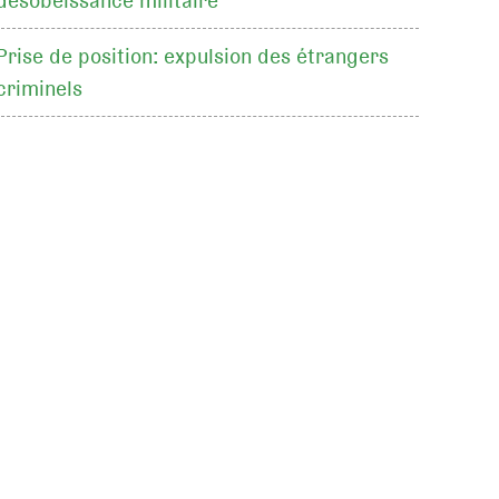
désobéissance militaire
Prise de position: expulsion des étrangers
criminels