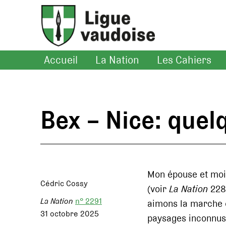
Accueil
La Nation
Les Cahiers
Bex – Nice: quel
Mon épouse et moi
Cédric Cossy
(voir
La Nation
228
La Nation
n° 2291
aimons la marche e
31 octobre 2025
paysages inconnus