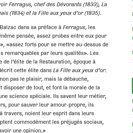
voir
Ferragus, chef des Dévorants (1833), La
is (1834) et la Fille aux yeux d’or (1835)
.
Balzac dans sa préface à
Ferragus
, les
a même pensée, assez probes entre eux pour
s», «assez forts pour se mettre au-dessus de
s remarquables par leurs qualités». Les
 de l’élite de la Restauration, époque à
décrit cette élite dans
La Fille aux yeux d’or
:
non pas le plaisir, mais la débauche,
 disposer de tout, et font la morale de la
une science spéciale. Ils savent leur métier,
lors, pour sauver leur amour-propre, ils
 à travers, noient leur esprit dans leurs
optent commodément les préjugés sociaux,
’avoir une opinion.»