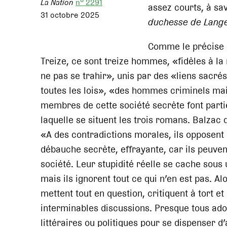
La Nation
n° 2291
assez courts, à sa
31 octobre 2025
duchesse de Langea
Comme le précise 
Treize, ce sont treize hommes, «fidèles à l
ne pas se trahir», unis par des «liens sacré
toutes les lois», «des hommes criminels mai
membres de cette société secrète font partie
laquelle se situent les trois romans. Balzac 
«A des contradictions morales, ils opposent 
débauche secrète, effrayante, car ils peuvent
société. Leur stupidité réelle se cache sous 
mais ils ignorent tout ce qui n’en est pas. A
mettent tout en question, critiquent à tort et
interminables discussions. Presque tous ad
littéraires ou politiques pour se dispenser d