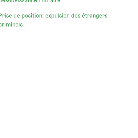
désobéissance militaire
Prise de position: expulsion des étrangers
criminels