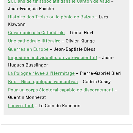
200 ans de tir associatif dans le Canton de Vaud
–
Jean-François Pasche
Histoire des Treize ou le génie de Balzac
– Lars
Klawonn
Cérémonie à la Cathédrale
– Lionel Hort
Une cathédrale littéraire
– Olivier Klunge
Guerres en Europe
– Jean-Baptiste Bless
Imposition individuelle: on votera bientôt!
– Jean-
Hugues Busslinger
La Pologne rêvée à l’Hermitage
– Pierre-Gabriel Bieri
Bex – Nice: quelques rencontres
– Cédric Cossy
Pour un corps électoral capable de discernement
–
Quentin Monnerat
Louvre-tout
– Le Coin du Ronchon