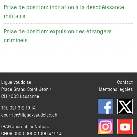
Prise de position: incitation à la désobéissance
militaire
Prise de position: expulsion des étrangers
criminels
Ligue vaudoise
Contact
Place Grand-Saint-Jean 1
Mentions légales
CH
-
1003
Lausanne
Tél.
021 312 19 14
courrier@ligue-vaudoise.ch
IBAN Journal La Nation:
CH09 0900 0000 1000 4772 4