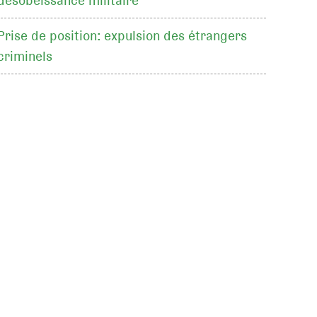
désobéissance militaire
Prise de position: expulsion des étrangers
criminels