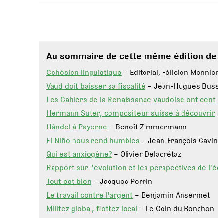
Au sommaire de cette même édition d
Cohésion linguistique
– Editorial, Félicien Monnie
Vaud doit baisser sa fiscalité
– Jean-Hugues Buss
Les Cahiers de la Renaissance vaudoise ont cent 
Hermann Suter, compositeur suisse à découvrir
Händel à Payerne
– Benoît Zimmermann
El Niño nous rend humbles
– Jean-François Cavin
Qui est anxiogène?
– Olivier Delacrétaz
Rapport sur l'évolution et les perspectives de l
Tout est bien
– Jacques Perrin
Le travail contre l'argent
– Benjamin Ansermet
Militez global, flottez local
– Le Coin du Ronchon