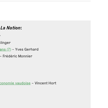
e
La Nation
:
r
linger
ans (7)
– Yves Gerhard
– Frédéric Monnier
'économie vaudoise
– Vincent Hort