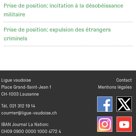
Prise de position: incitation à la désobéissance
militaire
Prise de position: expulsion des étrangers
criminels
Ligue vaudoise
Contact
Place Grand-Saint-Jean 1
Mentions légales
CH
-
1003
Lausanne
Tél.
021 312 19 14
courrier@ligue-vaudoise.ch
IBAN Journal La Nation:
CH09 0900 0000 1000 4772 4